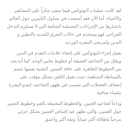
لقد كانت عمليات البوتوكس فيما مضى حِكراً على المشاهير
والأغنياء، أما الآن فقد أصبحت في متناول الكثيرين حول العالم
باعتبارها من الإجراءات التجميلية الشائعة التي لا تستلزم التدخل
الجراحي فهو يستخدم في حالات التعرق الشديد بالابطين و
اليدين ولمرضى البشره الورديه.
يعمل إجراء البوتوكس على إخفاء علامات التقدم في السن
ويقلل من التجاعيد العميقة أو خطوط تعابير الوجه. كما أنه يحد
من الخطوط الظاهرة على حافة العينين. التقنية نفسها تتسم
بالبساطة المتناهية، حيث تعمل الحُقَن بشكل مؤقت على
إضعاف العضلات التي تتسبب في ظهور التجاعيد، لتبدو البشرة
ملساء صافية.
وداعاً لتجاعيد الجبين، والخطوط المحيطة بالفم وخطوط التعبير
حول العينين، والتي تظهر عند إغماض العينين بشكل جزئي.
مرحباً بإطلالة أكثر شباباً، وثقة أكبر وأعمق